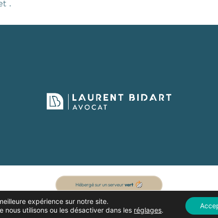
t .
Hébergé sur un serveur
vert
meilleure expérience sur notre site.
Acce
e nous utilisons ou les désactiver dans les
réglages
.
Un site fait pour
durer,
par
mak2com