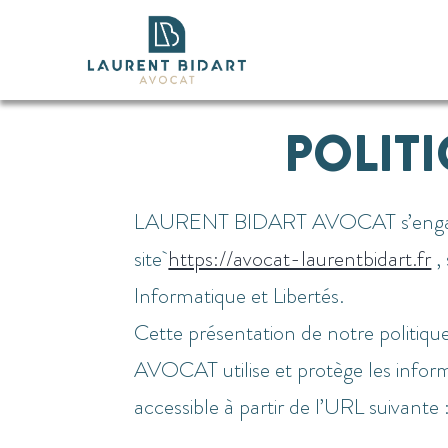
Aller
au
contenu
POLIT
LAURENT BIDART AVOCAT s’engage à c
site
https://avocat-laurentbidart.fr
,
Informatique et Libertés.
Cette présentation de notre politiqu
AVOCAT utilise et protège les informa
accessible à partir de l’URL suivante